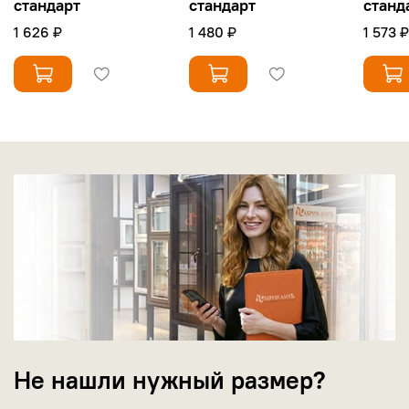
стандарт
стандарт
станд
1 626 ₽
1 480 ₽
1 573 ₽
Не нашли нужный размер?