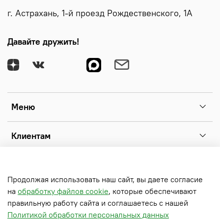
г. Астрахань, 1-й проезд Рождественского, 1А
Давайте дружить!
Меню
Клиентам
Информация
Продолжая использовать наш сайт, вы даете согласие
на
обработку файлов cookie
, которые обеспечивают
2026 © Официальный интернет-магазин компании
правильную работу сайта и соглашаетесь с нашей
«ФабрикантЪ-оконные системы». ИП Кириллов Алексей
Политикой обработки персональных данных
Николаевич ИНН 301707838703