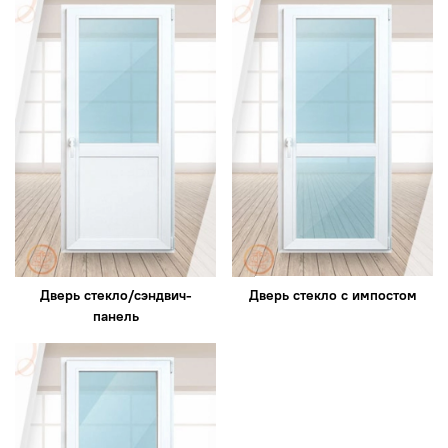
Дверь стекло/сэндвич-
Дверь стекло с импостом
панель