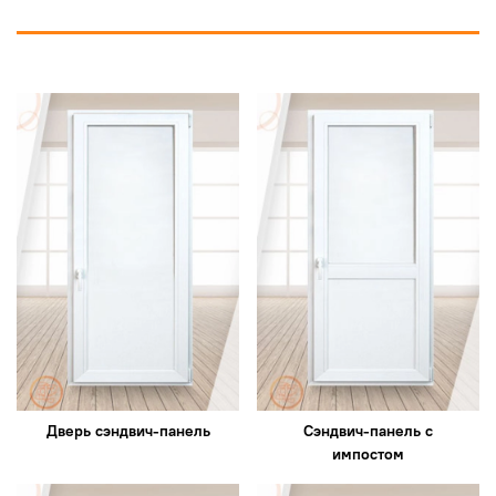
Дверь сэндвич-панель
Сэндвич-панель с
импостом